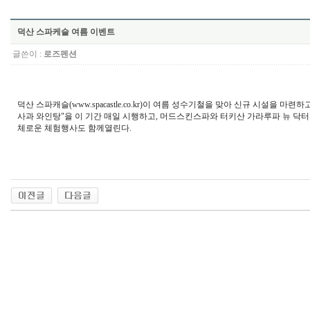
덕산 스파케슬 여름 이벤트
글쓴이 :
로즈펜션
덕산 스파캐슬(www.spacastle.co.kr)이 여름 성수기철을 맞아 신규 시설을
사과 와인탕"을 이 기간 매일 시행하고, 머드스킨스파와 터키산 가라루파 뉴 닥
체로운 체험행사도 함께열린다.