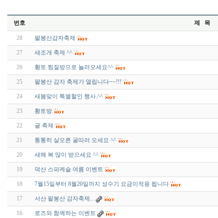
번호
제 목
28
팔봉산감자축제
27
새조개 축제 ^^
26
황토 찜질방으로 놀러오세요^^
25
팔봉산 감자 축제가 열립니다~~!!!
24
새봄맞이 특별할인 행사.^^
23
황토방
22
굴 축제
21
통통히 살오른 굴따러 오세요 ^^
20
새해 복 많이 받으세요 ^^
19
덕산 스파케슬 여름 이벤트
18
7월15일부터 8월20일까지 성수기 요금이적용 됩니다
17
서산 팔봉산 감자축제...
16
로즈와 함께하는 이벤트