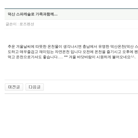
덕산 스파캐슬로 가족과함께....
글쓴이 :
로즈펜션
추운 겨울날씨에 따뜻한 온천물이 생각나시면 충남에서 유명한 덕산온천(덕산 스
도하고 매우즐겁고 재미있는 자연온천 입니다 오전에 온천을 즐기시고 오후에 
먹고 온천으로가셔도 좋습니다...... ** 겨울 바닷바람이 시원하게 불어오네요^^..